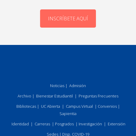
INSCRÍBETE AQUÍ
Noticias
|
Admisión
Archivo
|
Bienestar Estudiantil
|
Preguntas Frecuentes
Bibliotecas
|
UC Abierta
|
Campus Virtual
|
Convenios
|
Sapientia
Identidad
|
Carreras
|
Posgrados
|
Investigación
|
Extensión
Sedes
|
Disp. COVID-19