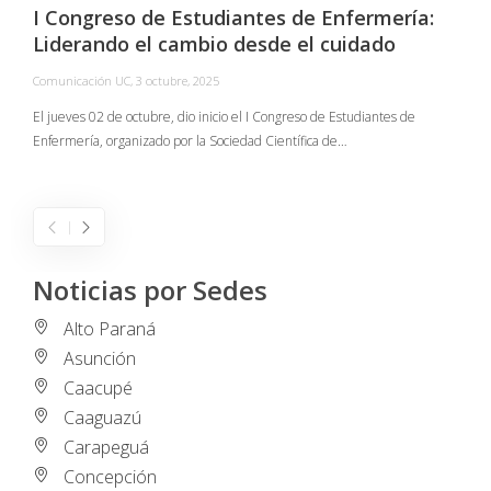
I Congreso de Estudiantes de Enfermería:
Liderando el cambio desde el cuidado
Comunicación UC
,
3 octubre, 2025
C
El jueves 02 de octubre, dio inicio el I Congreso de Estudiantes de
Enfermería, organizado por la Sociedad Científica de…
E
I
Noticias por Sedes
Alto Paraná
Asunción
Caacupé
Caaguazú
Carapeguá
Concepción