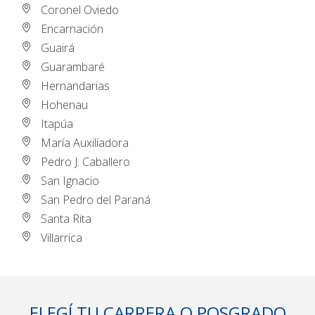
Coronel Oviedo
Encarnación
Guairá
Guarambaré
Hernandarias
Hohenau
Itapúa
María Auxiliadora
Pedro J. Caballero
San Ignacio
San Pedro del Paraná
Santa Rita
Villarrica
ELEGÍ TU CARRERA O POSGRADO