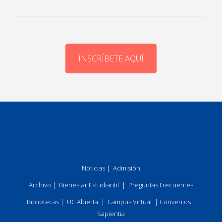
INSCRÍBETE AQUÍ
Noticias
|
Admisión
Archivo
|
Bienestar Estudiantil
|
Preguntas Frecuentes
Bibliotecas
|
UC Abierta
|
Campus Virtual
|
Convenios
|
Sapientia