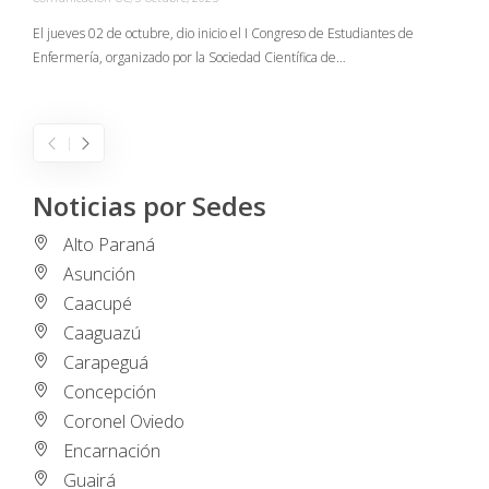
C
El jueves 02 de octubre, dio inicio el I Congreso de Estudiantes de
Enfermería, organizado por la Sociedad Científica de…
E
I
Noticias por Sedes
Alto Paraná
Asunción
Caacupé
Caaguazú
Carapeguá
Concepción
Coronel Oviedo
Encarnación
Guairá