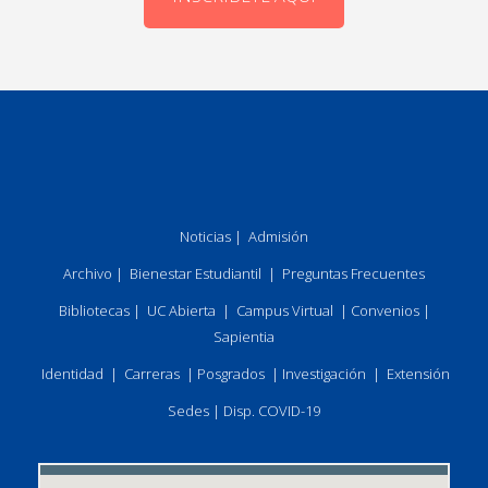
Noticias
|
Admisión
Archivo
|
Bienestar Estudiantil
|
Preguntas Frecuentes
Bibliotecas
|
UC Abierta
|
Campus Virtual
|
Convenios
|
Sapientia
Identidad
|
Carreras
|
Posgrados
|
Investigación
|
Extensión
Sedes
|
Disp. COVID-19