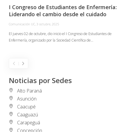
I Congreso de Estudiantes de Enfermería:
Liderando el cambio desde el cuidado
Comunicación UC
,
3 octubre, 2025
C
El jueves 02 de octubre, dio inicio el I Congreso de Estudiantes de
Enfermería, organizado por la Sociedad Científica de…
E
I
Noticias por Sedes
Alto Paraná
Asunción
Caacupé
Caaguazú
Carapeguá
Concepción