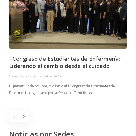
I Congreso de Estudiantes de Enfermería:
Liderando el cambio desde el cuidado
Comunicación UC
,
3 octubre, 2025
C
El jueves 02 de octubre, dio inicio el I Congreso de Estudiantes de
Enfermería, organizado por la Sociedad Científica de…
E
I
Noticias por Sedes