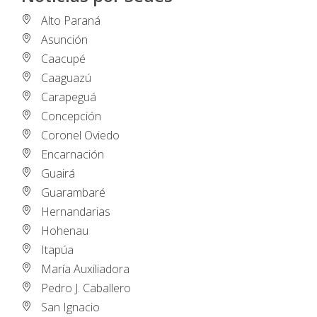
Alto Paraná
Asunción
Caacupé
Caaguazú
Carapeguá
Concepción
Coronel Oviedo
Encarnación
Guairá
Guarambaré
Hernandarias
Hohenau
Itapúa
María Auxiliadora
Pedro J. Caballero
San Ignacio