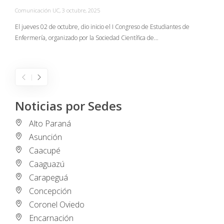
Comunicación UC
,
3 octubre, 2025
C
El jueves 02 de octubre, dio inicio el I Congreso de Estudiantes de
Enfermería, organizado por la Sociedad Científica de…
E
I
Noticias por Sedes
Alto Paraná
Asunción
Caacupé
Caaguazú
Carapeguá
Concepción
Coronel Oviedo
Encarnación