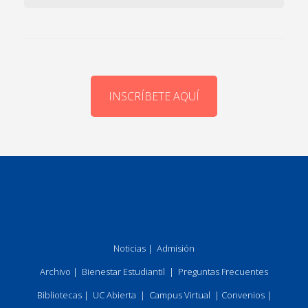
INSCRÍBETE AQUÍ
Noticias
|
Admisión
Archivo
|
Bienestar Estudiantil
|
Preguntas Frecuentes
Bibliotecas
|
UC Abierta
|
Campus Virtual
|
Convenios
|