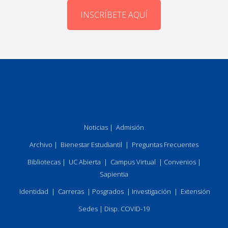
INSCRÍBETE AQUÍ
Noticias
|
Admisión
Archivo
|
Bienestar Estudiantil
|
Preguntas Frecuentes
Bibliotecas
|
UC Abierta
|
Campus Virtual
|
Convenios
|
Sapientia
Identidad
|
Carreras
|
Posgrados
|
Investigación
|
Extensión
Sedes
|
Disp. COVID-19