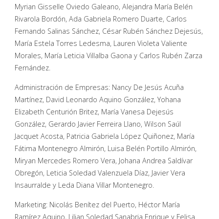
Myrian Gisselle Oviedo Galeano, Alejandra María Belén
Rivarola Bordón, Ada Gabriela Romero Duarte, Carlos
Fernando Salinas Sánchez, César Rubén Sánchez Dejesús,
María Estela Torres Ledesma, Lauren Violeta Valiente
Morales, María Leticia Villalba Gaona y Carlos Rubén Zarza
Fernández.
Administración de Empresas: Nancy De Jesús Acuña
Martínez, David Leonardo Aquino González, Yohana
Elizabeth Centurión Britez, María Vanesa Dejesús
González, Gerardo Javier Ferreira Llano, Wilson Saúl
Jacquet Acosta, Patricia Gabriela López Quiñonez, María
Fátima Montenegro Almirón, Luisa Belén Portillo Almirón,
Miryan Mercedes Romero Vera, Johana Andrea Saldívar
Obregón, Leticia Soledad Valenzuela Díaz, Javier Vera
Insaurralde y Leda Diana Villar Montenegro.
Marketing: Nicolás Benítez del Puerto, Héctor María
Ramírez Aquino, Lilian Soledad Sanabria Enrique y Felisa