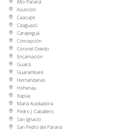
Alto Paraná
Asunción
Caacupé
Caaguazú
Carapeguá
Concepción
Coronel Oviedo
Encarnación
Guairá
Guarambaré
Hernandarias
Hohenau
Itapúa
María Auxiliadora
Pedro J. Caballero
San Ignacio
San Pedro del Paraná