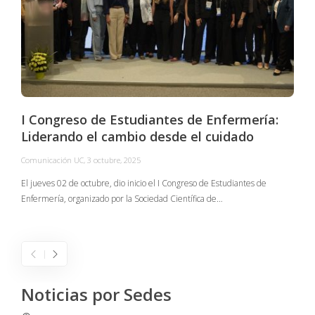
I Congreso de Estudiantes de Enfermería:
Liderando el cambio desde el cuidado
Comunicación UC
,
3 octubre, 2025
C
El jueves 02 de octubre, dio inicio el I Congreso de Estudiantes de
Enfermería, organizado por la Sociedad Científica de…
E
I
Noticias por Sedes