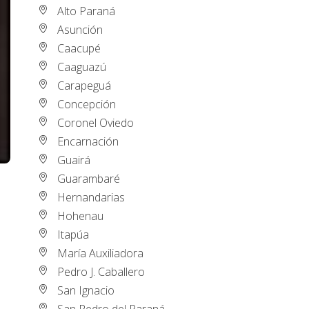
Alto Paraná
Asunción
Caacupé
Caaguazú
Carapeguá
Concepción
Coronel Oviedo
Encarnación
Guairá
Guarambaré
Hernandarias
Hohenau
Itapúa
María Auxiliadora
Pedro J. Caballero
San Ignacio
San Pedro del Paraná