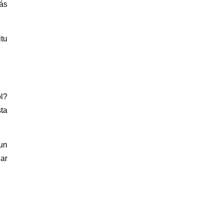
más
tu
l?
sta
un
ar