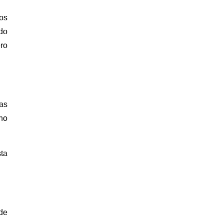
cos
do
ro
las
 no
ta
ede