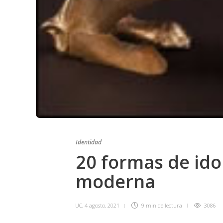
Identidad
20 formas de idol
moderna
UC
,
4 agosto, 2021
9 min
de lectura
3086