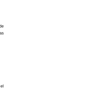
de
ras
el