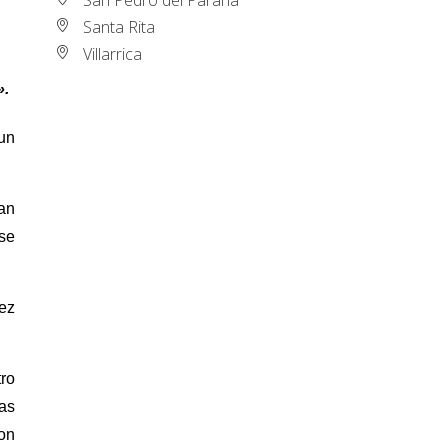
Santa Rita
Villarrica
».
 un
an
 se
iez
ro
as
con