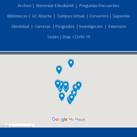
Archivo
|
Bienestar Estudiantil
|
Preguntas Frecuentes
Bibliotecas
|
UC Abierta
|
Campus Virtual
|
Convenios
|
Sapientia
Identidad
|
Carreras
|
Posgrados
|
Investigación
|
Extensión
Sedes
|
Disp. COVID-19