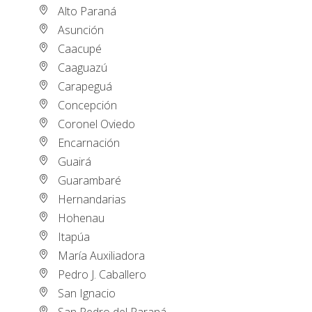
Alto Paraná
Asunción
Caacupé
Caaguazú
Carapeguá
Concepción
Coronel Oviedo
Encarnación
Guairá
Guarambaré
Hernandarias
Hohenau
Itapúa
María Auxiliadora
Pedro J. Caballero
San Ignacio
San Pedro del Paraná