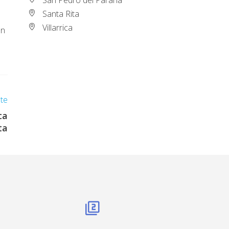
Santa Rita
Villarrica
an
nte
ca
ta