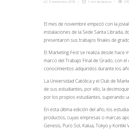
UC
,
3 noviembre, 2018
1 min
de lectura
37
El mes de noviembre empezó con la joviali
instalaciones de la Sede Santa Librada,
presentaron sus trabajos finales de grado
El Marketing Fest se realiza desde hace m
marco del Trabajo Final de Grado, con el 
conocimientos adquiridos durante los años
La Universidad Católica y el Club de Mark
de sus estudiantes, por ello, la decimoqu
por los propios estudiantes, superando un
En esta última edición del año, los estud
productos, cuyas empresas o marcas apoyan
Genesis, Puro Sol, Kalua, Tokyo y Kontiki V