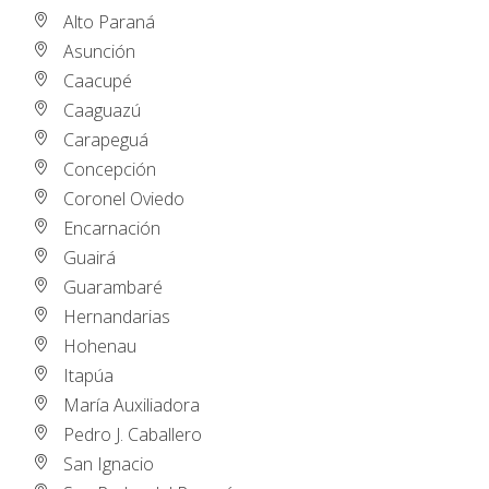
Alto Paraná
Asunción
Caacupé
Caaguazú
Carapeguá
Concepción
Coronel Oviedo
Encarnación
Guairá
Guarambaré
Hernandarias
Hohenau
Itapúa
María Auxiliadora
Pedro J. Caballero
San Ignacio