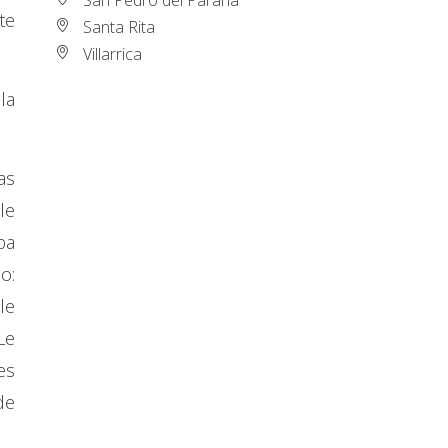
te
Santa Rita
Villarrica
la
as
le
ba
o:
le
Le
es
de