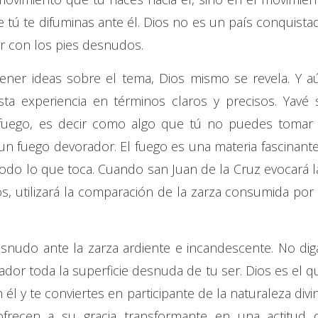
 tú te difuminas ante él. Dios no es un país conquista
ar con los pies desnudos.
ener ideas sobre el tema, Dios mismo se revela. Y a
sta experiencia en términos claros y precisos. Yavé 
 fuego, es decir como algo que tú no puedes tomar 
n fuego devorador. El fuego es una materia fascinante
 todo lo que toca. Cuando san Juan de la Cruz evocará l
s, utilizará la comparación de la zarza consumida por 
snudo ante la zarza ardiente e incandescente. No dig
ador toda la superficie desnuda de tu ser. Dios es el q
l y te conviertes en participante de la naturaleza divin
frecen a su gracia transformante en una actitud 