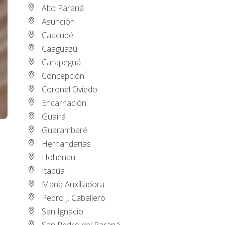
Alto Paraná
Asunción
Caacupé
Caaguazú
Carapeguá
Concepción
Coronel Oviedo
Encarnación
Guairá
Guarambaré
Hernandarias
Hohenau
Itapúa
María Auxiliadora
Pedro J. Caballero
San Ignacio
San Pedro del Paraná