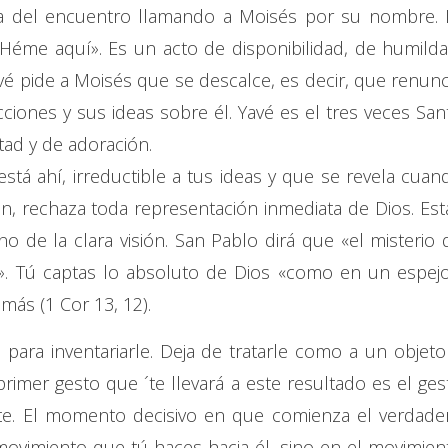
tiva del encuentro llamando a Moisés por su nombre. 
 «Héme aquí». Es un acto de disponibilidad, de humilda
é pide a Moisés que se descalce, es decir, que renunc
ciones y sus ideas sobre él. Yavé es el tres veces San
tad y de adoración.
tá ahí, irreductible a tus ideas y que se revela cuan
ión, rechaza toda representación inmediata de Dios. Est
no de la clara visión. San Pablo dirá que «el misterio 
. Tú captas lo absoluto de Dios «como en un espejo
ás (1 Cor 13, 12).
 para inventariarle. Deja de tratarle como a un objeto
primer gesto que ´te llevará a este resultado es el ges
te. El momento decisivo en que comienza el verdade
ovimiento que tú haces hacia él, sino en el movimien