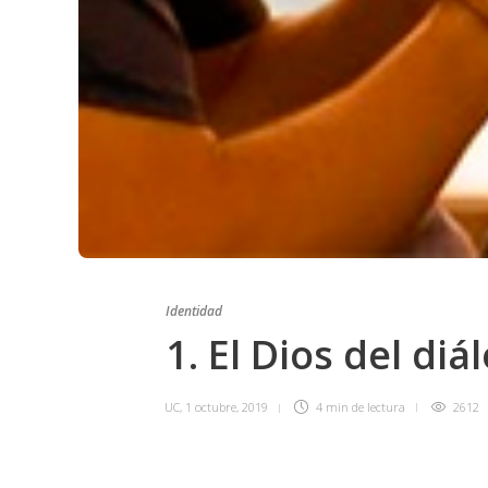
Identidad
1. El Dios del diá
UC
,
1 octubre, 2019
4 min
de lectura
2612