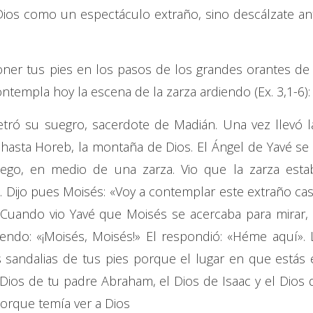
Dios como un espectáculo extraño, sino descálzate an
oner tus pies en los pasos de los grandes orantes de 
ontempla hoy la escena de la zarza ardiendo (Ex. 3,1-6):
etró su suegro, sacerdote de Madián. Una vez llevó l
ó hasta Horeb, la montaña de Dios. El Ángel de Yavé se 
ego, en medio de una zarza. Vio que la zarza esta
 Dijo pues Moisés: «Voy a contemplar este extraño cas
Cuando vio Yavé que Moisés se acercaba para mirar, 
endo: «¡Moisés, Moisés!» El respondió: «Héme aquí». 
as sandalias de tus pies porque el lugar en que estás 
l Dios de tu padre Abraham, el Dios de Isaac y el Dios 
porque temía ver a Dios