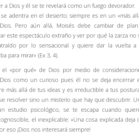
 a Dios y él se te revelará como un fuego devorador.
se adentra en el desierto; siempre es en un «más all
ios. Pero aún allá, Moisés debe cambiar de plan
var este espectáculo extraño y ver por qué la zarza no 
raído por lo sensacional y quiere dar la vuelta a 
a para mirar» (Ex 3, 4).
 el «por qué» de Dios por medio de consideracion
 Dios como un curioso pues él no se deja encerrar 
 más allá de tus ideas y es irreductible a tus postura
e resolver sino un misterio que hay que descubrir. U
n estudio psicológico, se te escapa cuando quier
ncognoscible, el inexplicable: «Una cosa explicada deja 
or eso ¡Dios nos interesará siempre!