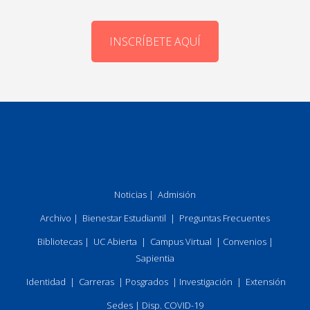
INSCRÍBETE AQUÍ
Noticias
|
Admisión
Archivo
|
Bienestar Estudiantil
|
Preguntas Frecuentes
Bibliotecas
|
UC Abierta
|
Campus Virtual
|
Convenios
|
Sapientia
Identidad
|
Carreras
|
Posgrados
|
Investigación
|
Extensión
Sedes
|
Disp. COVID-19