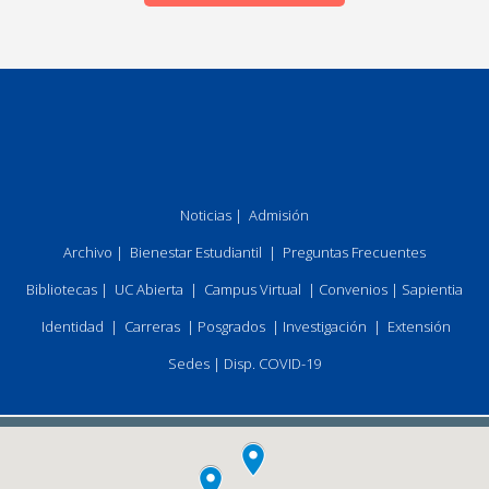
Noticias
|
Admisión
Archivo
|
Bienestar Estudiantil
|
Preguntas Frecuentes
Bibliotecas
|
UC Abierta
|
Campus Virtual
|
Convenios
|
Sapientia
Identidad
|
Carreras
|
Posgrados
|
Investigación
|
Extensión
Sedes
|
Disp. COVID-19