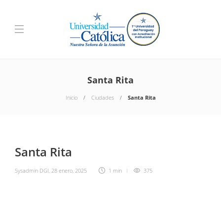
Santa Rita
Inicio
Ciudades
Santa Rita
Santa Rita
Sysadmin DGI
,
28 enero, 2025
1 min
375