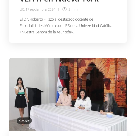
UC
,
17 septiembre, 2024
2 min
El Dr. Roberto Filizzola, destacado docente de
Especialidades Médicas del IPS de la Universidad Católica
«Nuestra Señora de la Asunción»…
Caacupé