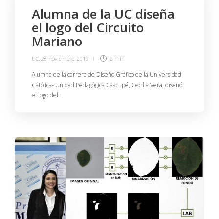
Alumna de la UC diseña
el logo del Circuito
Mariano
UC
,
28 noviembre, 2019
2 min
Alumna de la carrera de Diseño Gráfico de la Universidad
Católica- Unidad Pedagógica Caacupé, Cecilia Vera, diseñó
el logo del…