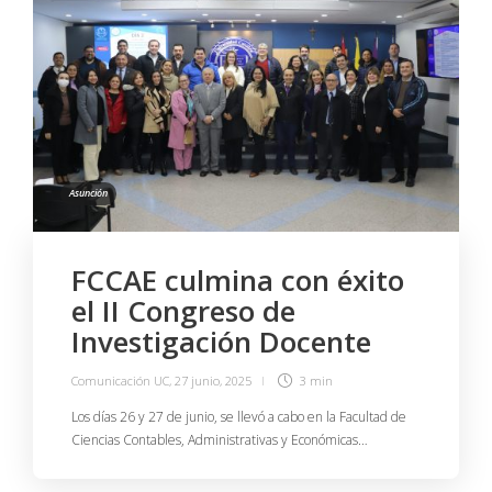
Asunción
FCCAE culmina con éxito
el II Congreso de
Investigación Docente
Comunicación UC
,
27 junio, 2025
3 min
Los días 26 y 27 de junio, se llevó a cabo en la Facultad de
Ciencias Contables, Administrativas y Económicas…