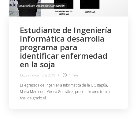
Investigación Desarrollo e Innovación
Estudiante de Ingeniería
Informática desarrolla
programa para
identificar enfermedad
en la soja
UC
,
27 noviembre, 2019
1 min
La egresada de Ingeniería Informática de la UC Itapúa,
María Mercedes Greco González, presentó como trabajo
final de grado el…