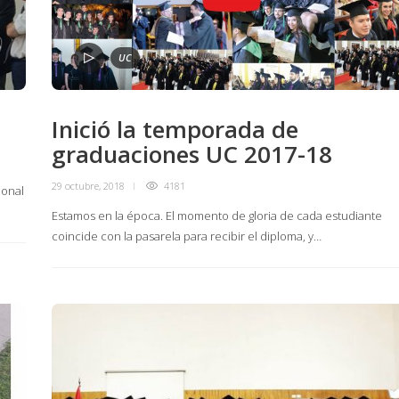
UC
Inició la temporada de
graduaciones UC 2017-18
29 octubre, 2018
4181
ional
Estamos en la época. El momento de gloria de cada estudiante
coincide con la pasarela para recibir el diploma, y…