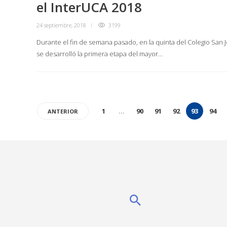
el InterUCA 2018
24 septiembre, 2018
3199
Durante el fin de semana pasado, en la quinta del Colegio San J
se desarrolló la primera etapa del mayor…
1
…
90
91
92
93
94
ANTERIOR