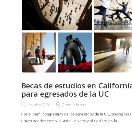
UC
Becas de estudios en Californi
para egresados de la UC
UC
,
4 octubre, 2018
2 min
de lectura
Por el perfil competitivo de los egresados de la UC, prestigiosas
universidades como la State University of California y la…