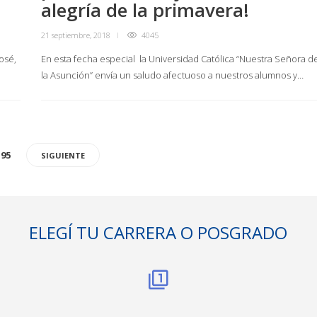
alegría de la primavera!
21 septiembre, 2018
4045
osé,
En esta fecha especial la Universidad Católica “Nuestra Señora d
la Asunción” envía un saludo afectuoso a nuestros alumnos y…
95
SIGUIENTE
ELEGÍ TU CARRERA O POSGRADO