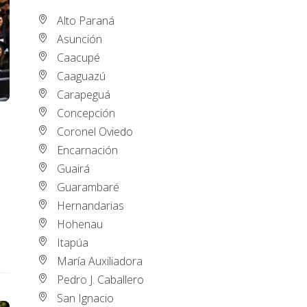
Alto Paraná
Asunción
Caacupé
Caaguazú
Carapeguá
Concepción
Coronel Oviedo
Encarnación
Guairá
Guarambaré
Hernandarias
Hohenau
Itapúa
María Auxiliadora
Pedro J. Caballero
San Ignacio