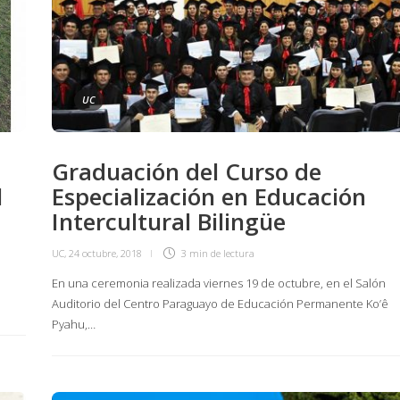
UC
Graduación del Curso de
l
Especialización en Educación
Intercultural Bilingüe
UC
,
24 octubre, 2018
3 min
de lectura
o
En una ceremonia realizada viernes 19 de octubre, en el Salón
Auditorio del Centro Paraguayo de Educación Permanente Ko’ê
Pyahu,…