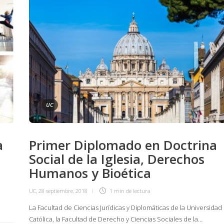
UC
a
Primer Diplomado en Doctrina
Social de la Iglesia, Derechos
Humanos y Bioética
UC
,
28 septiembre, 2018
1 min
de lectura
La Facultad de Ciencias Jurídicas y Diplomáticas de la Universidad
Católica, la Facultad de Derecho y Ciencias Sociales de la…