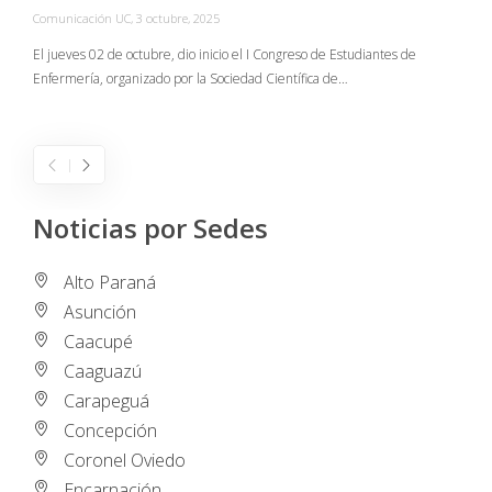
Comunicación UC
,
3 octubre, 2025
C
El jueves 02 de octubre, dio inicio el I Congreso de Estudiantes de
Enfermería, organizado por la Sociedad Científica de…
E
I
Noticias por Sedes
Alto Paraná
Asunción
Caacupé
Caaguazú
Carapeguá
Concepción
Coronel Oviedo
Encarnación