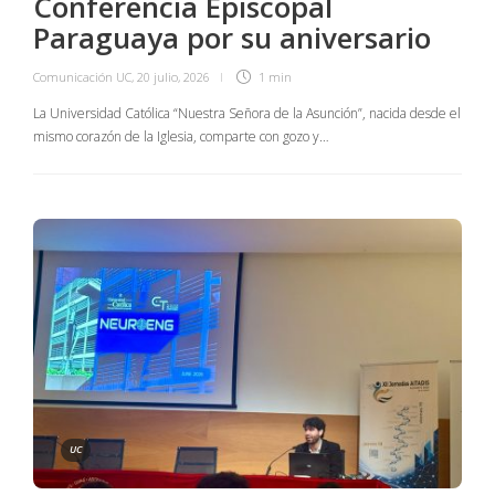
Conferencia Episcopal
Paraguaya por su aniversario
Comunicación UC
,
20 julio, 2026
1 min
La Universidad Católica “Nuestra Señora de la Asunción”, nacida desde el
mismo corazón de la Iglesia, comparte con gozo y…
UC