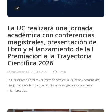
UC
La UC realizará una jornada
académica con conferencias
magistrales, presentación de
libro y el lanzamiento de la I
Premiación a la Trayectoria
Científica 2026
Comunicación UC
,
21 julio, 2026
1 min
La Universidad Católica «Nuestra Señora de la Asunción» desarrollará
una jornada académica que reunirá a investigadores, docentes y
miembros de…