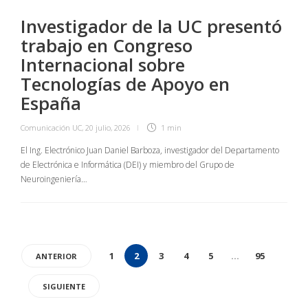
Investigador de la UC presentó
trabajo en Congreso
Internacional sobre
Tecnologías de Apoyo en
España
Comunicación UC
,
20 julio, 2026
1 min
El Ing. Electrónico Juan Daniel Barboza, investigador del Departamento
de Electrónica e Informática (DEI) y miembro del Grupo de
Neuroingeniería…
1
2
3
4
5
…
95
ANTERIOR
SIGUIENTE