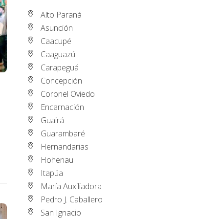
Alto Paraná
Asunción
Caacupé
Caaguazú
Carapeguá
Concepción
Coronel Oviedo
Encarnación
Guairá
Guarambaré
Hernandarias
Hohenau
Itapúa
María Auxiliadora
Pedro J. Caballero
San Ignacio