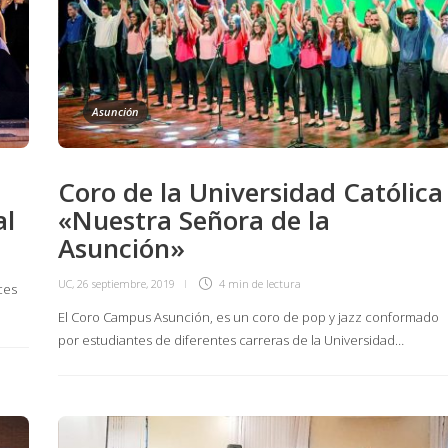
Asunción
Coro de la Universidad Católica
al
«Nuestra Señora de la
Asunción»
UC
,
26 septiembre, 2019
4 min
de lectura
ces
El Coro Campus Asunción, es un coro de pop y jazz conformado
por estudiantes de diferentes carreras de la Universidad…