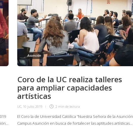
Asunción
Coro de la UC realiza talleres
para ampliar capacidades
artísticas
UC
,
10 julio, 2019
2 min
de lectura
2019
El Coro la de Universidad Católica “Nuestra Señora de la Asunción
ción…
Campus Asunción en busca de fortalecer las aptitudes artísticas…