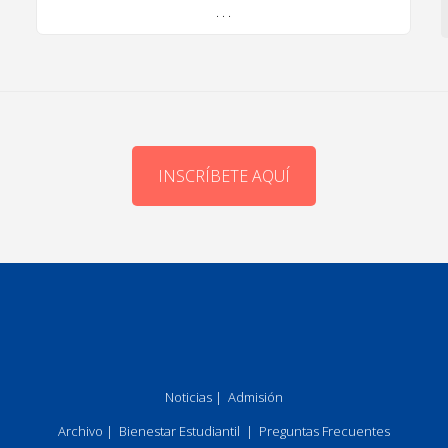
. . .
INSCRÍBETE AQUÍ
Noticias
|
Admisión
Archivo
|
Bienestar Estudiantil
|
Preguntas Frecuentes