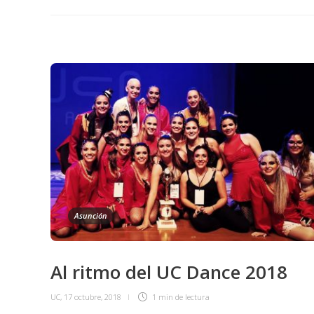
Asunción
Al ritmo del UC Dance 2018
UC
,
17 octubre, 2018
1 min
de lectura