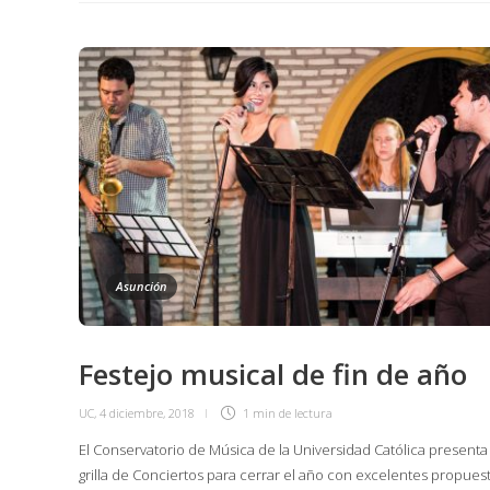
Asunción
Festejo musical de fin de año
UC
,
4 diciembre, 2018
1 min
de lectura
El Conservatorio de Música de la Universidad Católica presenta
grilla de Conciertos para cerrar el año con excelentes propues