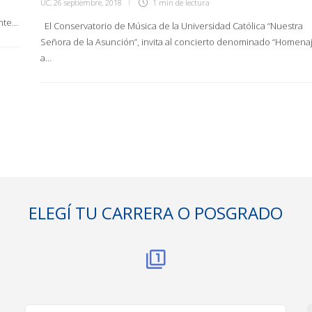
UC
,
26 septiembre, 2018
1 min
de lectura
ante…
El Conservatorio de Música de la Universidad Católica “Nuestra
Señora de la Asunción”, invita al concierto denominado “Homena
a…
ELEGÍ TU CARRERA O POSGRADO