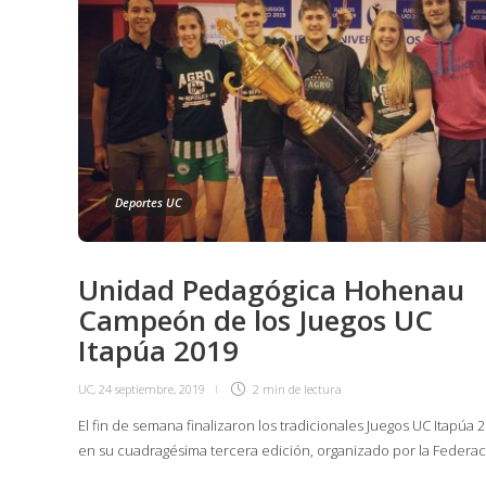
Deportes UC
Unidad Pedagógica Hohenau
Campeón de los Juegos UC
Itapúa 2019
UC
,
24 septiembre, 2019
2 min
de lectura
El fin de semana finalizaron los tradicionales Juegos UC Itapúa 
en su cuadragésima tercera edición, organizado por la Federa