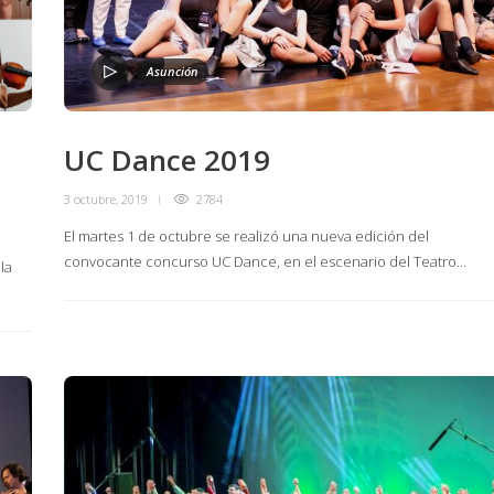
Asunción
UC Dance 2019
3 octubre, 2019
2784
El martes 1 de octubre se realizó una nueva edición del
convocante concurso UC Dance, en el escenario del Teatro…
la