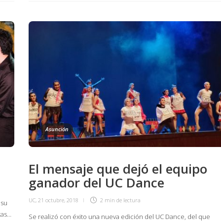
Asunción
El mensaje que dejó el equipo
ganador del UC Dance
UC
,
21 octubre, 2018
2 min
de lectura
 su
tas…
Se realizó con éxito una nueva edición del UC Dance, del que