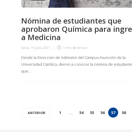
Nómina de estudiantes que
aprobaron Química para ingr
a Medicina
Sonia
,
15 julio, 2021
1 min
de lectura
Desde la Dirección de Admisión del Campus Asunción de la
Universidad Católica, dieron a conocer la nómina de estudiant
que…
1
…
54
55
56
57
58
ANTERIOR