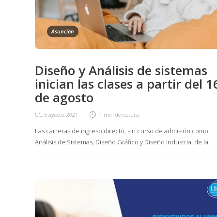
Asunción
Diseño y Análisis de sistemas
inician las clases a partir del 1
de agosto
UC
,
5 agosto, 2021
1 min
de lectura
Las carreras de ingreso directo, sin curso de admisión como
Análisis de Sistemas, Diseño Gráfico y Diseño Industrial de la…