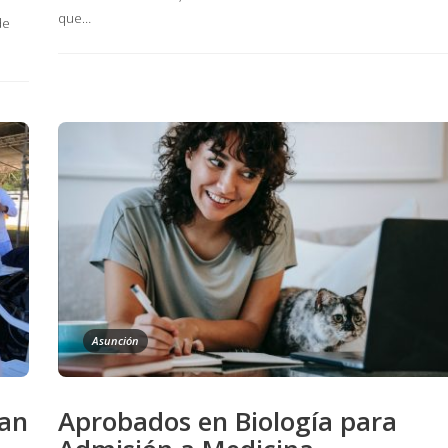
que…
de
Asunción
zan
Aprobados en Biología para