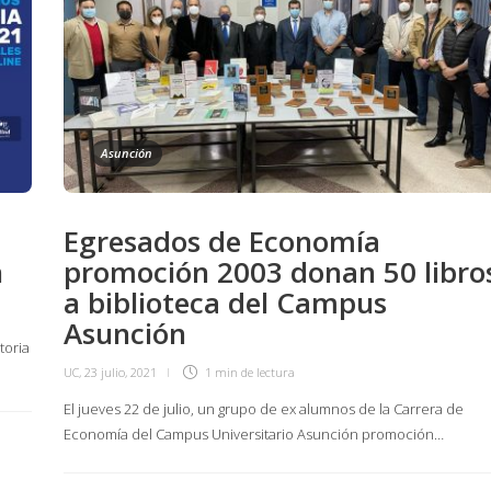
Asunción
Egresados de Economía
n
promoción 2003 donan 50 libro
a biblioteca del Campus
Asunción
toria
UC
,
23 julio, 2021
1 min
de lectura
El jueves 22 de julio, un grupo de ex alumnos de la Carrera de
Economía del Campus Universitario Asunción promoción…