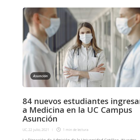
Asunción
84 nuevos estudiantes ingres
a Medicina en la UC Campus
Asunción
UC
,
22 julio, 2021
1 min
de lectura
La Dirección de Admisión de la Universidad Católica «Nuestra