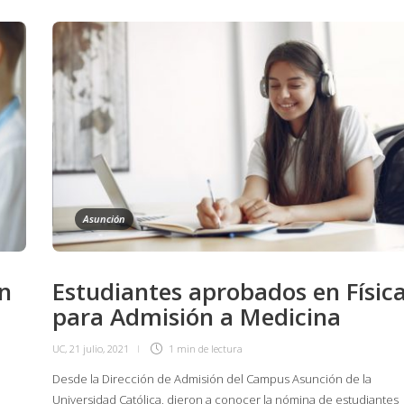
Asunción
an
Estudiantes aprobados en Físic
para Admisión a Medicina
UC
,
21 julio, 2021
1 min
de lectura
Desde la Dirección de Admisión del Campus Asunción de la
Universidad Católica, dieron a conocer la nómina de estudiantes