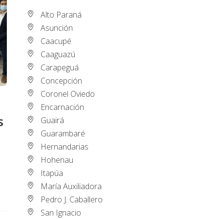
Alto Paraná
Asunción
Caacupé
Caaguazú
Carapeguá
Concepción
Coronel Oviedo
Encarnación
s
Guairá
Guarambaré
Hernandarias
Hohenau
Itapúa
María Auxiliadora
Pedro J. Caballero
San Ignacio