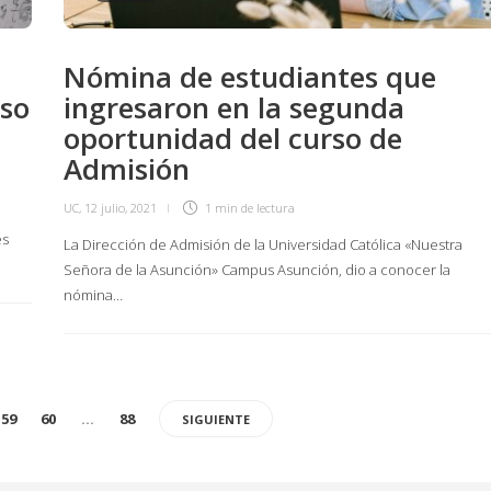
Nómina de estudiantes que
eso
ingresaron en la segunda
oportunidad del curso de
Admisión
UC
,
12 julio, 2021
1 min
de lectura
es
La Dirección de Admisión de la Universidad Católica «Nuestra
Señora de la Asunción» Campus Asunción, dio a conocer la
nómina…
59
60
…
88
SIGUIENTE