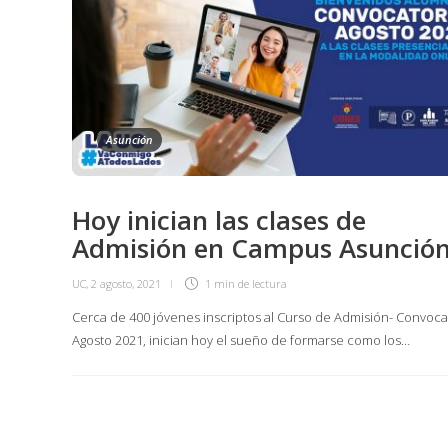
Asunción
Hoy inician las clases de
Admisión en Campus Asunció
UC
,
2 agosto, 2021
1 min
de lectura
Cerca de 400 jóvenes inscriptos al Curso de Admisión- Convoca
Agosto 2021, inician hoy el sueño de formarse como los…