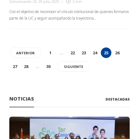
Comunicación UC
,
29 julio, 2025
2 min
Con el objetivo de reconocer el vínculo institucional de quienes formaron
parte de la UC y seguir acompañando la trayectoria…
1
…
22
23
24
25
26
ANTERIOR
27
28
…
30
SIGUIENTE
NOTICIAS
DESTACADAS