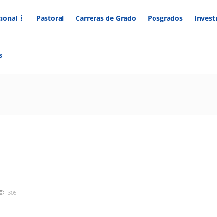
cional
Pastoral
Carreras de Grado
Posgrados
Invest
s
305