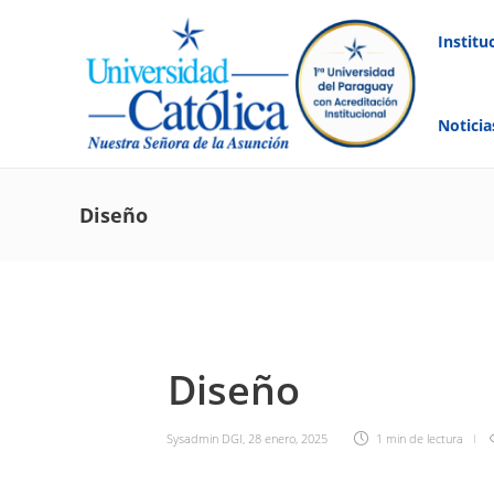
Institu
Noticia
Diseño
Diseño
Sysadmin DGI
,
28 enero, 2025
1 min
de lectura