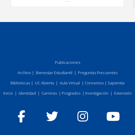
. . .
Publicaciones
Archivo
|
Bienestar Estudiantil
|
Preguntas Frecuentes
Bibliotecas
|
UC Abierta
|
Aula Virtual
|
Convenios
|
Sapientia
Inicio
|
Identidad
|
Carreras
|
Posgrados
|
Investigación
|
Extensión