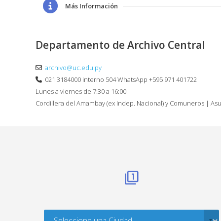
Más Información
Departamento de Archivo Central
archivo@uc.edu.py
021 3184000 interno 504 WhatsApp +595 971 401722
Lunes a viernes de 7:30 a 16:00
Cordillera del Amambay (ex Indep. Nacional) y Comuneros | As