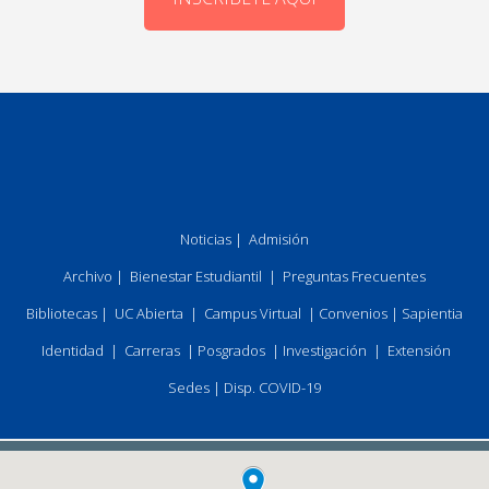
Noticias
|
Admisión
Archivo
|
Bienestar Estudiantil
|
Preguntas Frecuentes
Bibliotecas
|
UC Abierta
|
Campus Virtual
|
Convenios
|
Sapientia
Identidad
|
Carreras
|
Posgrados
|
Investigación
|
Extensión
Sedes
|
Disp. COVID-19