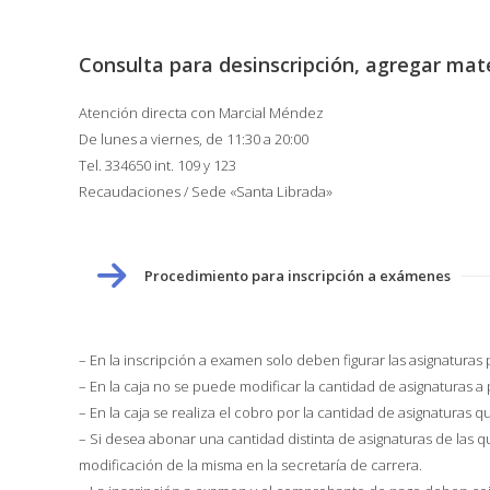
Consulta para desinscripción, agregar mat
Atención directa con Marcial Méndez
De lunes a viernes, de 11:30 a 20:00
Tel. 334650 int. 109 y 123
Recaudaciones / Sede «Santa Librada»
Procedimiento para inscripción a exámenes
– En la inscripción a examen solo deben figurar las asignaturas
– En la caja no se puede modificar la cantidad de asignaturas a
– En la caja se realiza el cobro por la cantidad de asignaturas 
– Si desea abonar una cantidad distinta de asignaturas de las qu
modificación de la misma en la secretaría de carrera.