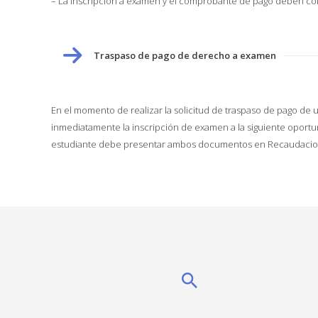
– La inscripción a examen y el comprobante de pago deben coinc
Traspaso de pago de derecho a examen
En el momento de realizar la solicitud de traspaso de pago de u
inmediatamente la inscripción de examen a la siguiente oportun
estudiante debe presentar ambos documentos en Recaudacione