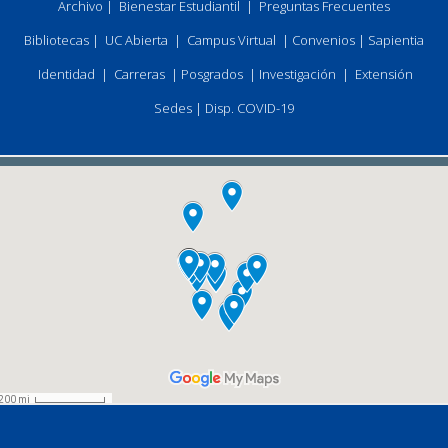
Archivo
|
Bienestar Estudiantil
|
Preguntas Frecuentes
Bibliotecas
|
UC Abierta
|
Campus Virtual
|
Convenios
|
Sapientia
Identidad
|
Carreras
|
Posgrados
|
Investigación
|
Extensión
Sedes
|
Disp. COVID-19