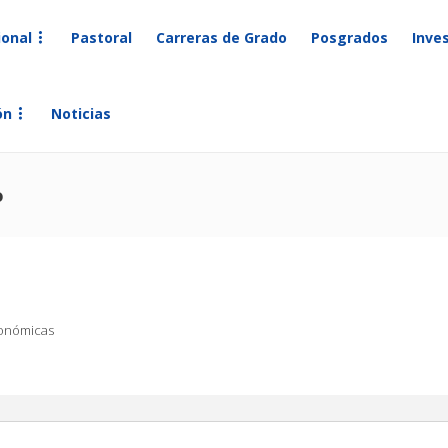
ional
Pastoral
Carreras de Grado
Posgrados
Inve
ón
Noticias
o
conómicas