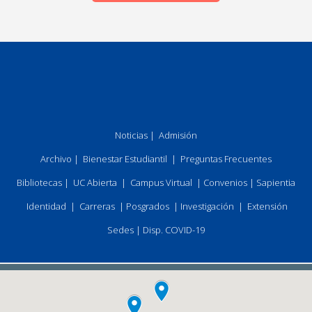
Noticias
|
Admisión
Archivo
|
Bienestar Estudiantil
|
Preguntas Frecuentes
Bibliotecas
|
UC Abierta
|
Campus Virtual
|
Convenios
|
Sapientia
Identidad
|
Carreras
|
Posgrados
|
Investigación
|
Extensión
Sedes
|
Disp. COVID-19