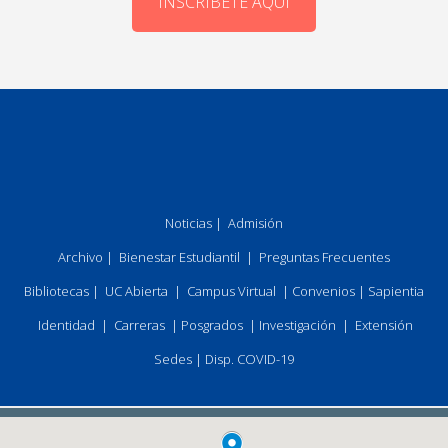
INSCRÍBETE AQUÍ
Noticias
|
Admisión
Archivo
|
Bienestar Estudiantil
|
Preguntas Frecuentes
Bibliotecas
|
UC Abierta
|
Campus Virtual
|
Convenios
|
Sapientia
Identidad
|
Carreras
|
Posgrados
|
Investigación
|
Extensión
Sedes
|
Disp. COVID-19