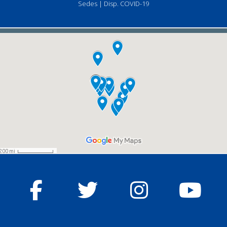
Sedes
|
Disp. COVID-19