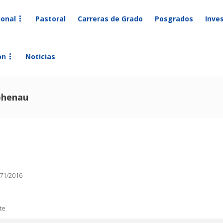
ional
Pastoral
Carreras de Grado
Posgrados
Inve
ón
Noticias
ohenau
71/2016
te