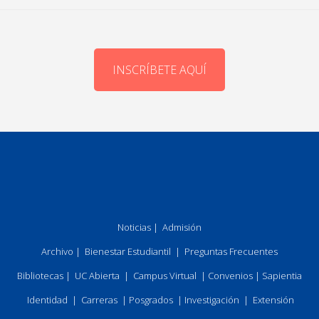
INSCRÍBETE AQUÍ
Noticias
|
Admisión
Archivo
|
Bienestar Estudiantil
|
Preguntas Frecuentes
Bibliotecas
|
UC Abierta
|
Campus Virtual
|
Convenios
|
Sapientia
Identidad
|
Carreras
|
Posgrados
|
Investigación
|
Extensión