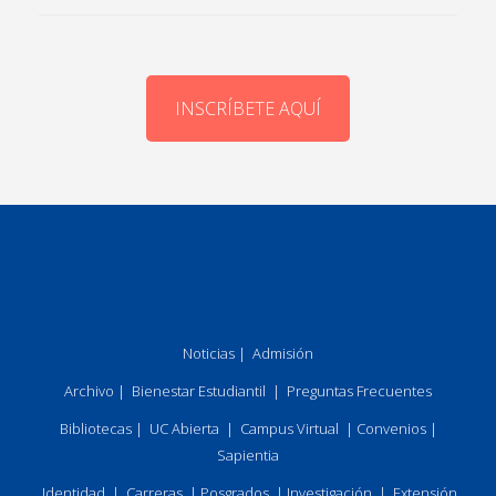
INSCRÍBETE AQUÍ
Noticias
|
Admisión
Archivo
|
Bienestar Estudiantil
|
Preguntas Frecuentes
Bibliotecas
|
UC Abierta
|
Campus Virtual
|
Convenios
|
Sapientia
Identidad
|
Carreras
|
Posgrados
|
Investigación
|
Extensión