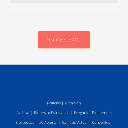
INSCRÍBETE AQUÍ
Noticias
|
Admisión
Archivo
|
Bienestar Estudiantil
|
Preguntas Frecuentes
Bibliotecas
|
UC Abierta
|
Campus Virtual
|
Convenios
|