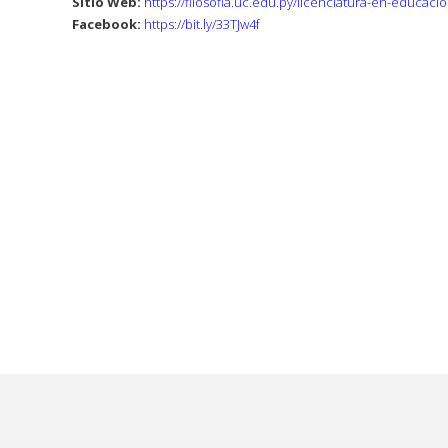
Sitio Web:
https://filosofia.uc.edu.py/licenciatura-en-educaci
Facebook:
https://bit.ly/33TJw4f