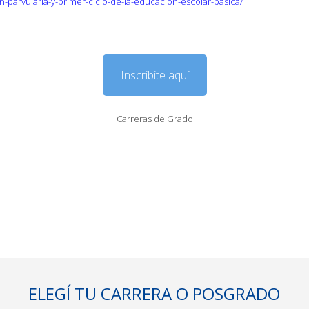
on-parvularia-y-primer-ciclo-de-la-educacion-escolar-basica/
Inscribite aquí
Carreras de Grado
ELEGÍ TU CARRERA O POSGRADO