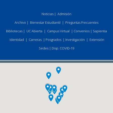
Noticias
|
Admisión
Archivo
|
Bienestar Estudiantil
|
Preguntas Frecuentes
Bibliotecas
|
UC Abierta
|
Campus Virtual
|
Convenios
|
Sapientia
Identidad
|
Carreras
|
Posgrados
|
Investigación
|
Extensión
Sedes
|
Disp. COVID-19