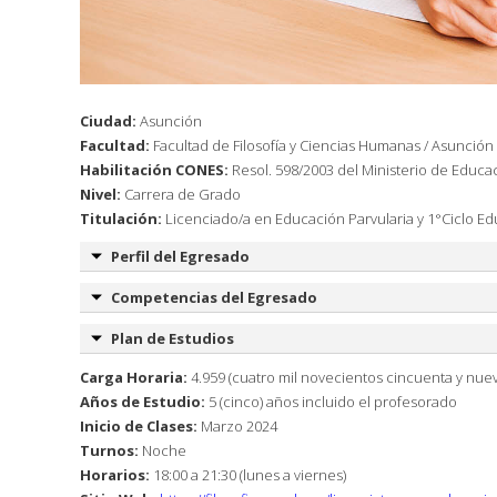
Ciudad:
Asunción
Facultad:
Facultad de Filosofía y Ciencias Humanas / Asunción
Habilitación CONES:
Resol. 598/2003 del Ministerio de Educac
Nivel:
Carrera de Grado
Titulación:
Licenciado/a en Educación Parvularia y 1°Ciclo Ed
Perfil del Egresado
Competencias del Egresado
Plan de Estudios
Carga Horaria:
4.959 (cuatro mil novecientos cincuenta y nuev
Años de Estudio:
5 (cinco) años incluido el profesorado
Inicio de Clases:
Marzo 2024
Turnos:
Noche
Horarios:
18:00 a 21:30 (lunes a viernes)