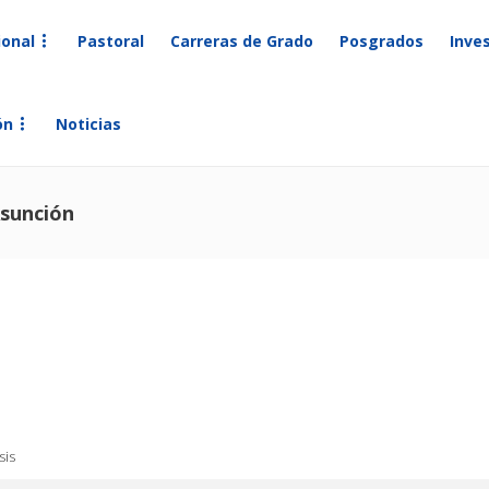
ional
Pastoral
Carreras de Grado
Posgrados
Inve
ón
Noticias
Asunción
sis