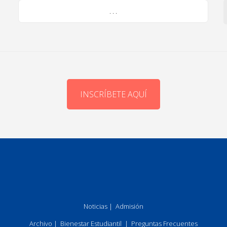
. . .
INSCRÍBETE AQUÍ
Noticias
|
Admisión
Archivo
|
Bienestar Estudiantil
|
Preguntas Frecuentes