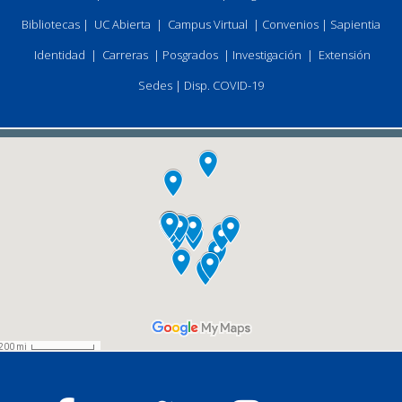
Bibliotecas
|
UC Abierta
|
Campus Virtual
|
Convenios
|
Sapientia
Identidad
|
Carreras
|
Posgrados
|
Investigación
|
Extensión
Sedes
|
Disp. COVID-19