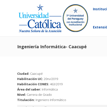
Instituc
Extensi
Ingeniería Informática- Caacupé
Ciudad:
Caacupé
Habilitación UC:
20nv/2019
Habilitación CONES:
463/2019
Área del saber:
Informática
Nivel:
Carrera de Grado
Titulación:
Ingeniero Informático