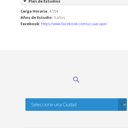
Plan de Estudios
Carga Horaria:
4.554
Años de Estudio:
5 años
Facebook:
https://www.facebook.com/uccaacupe/