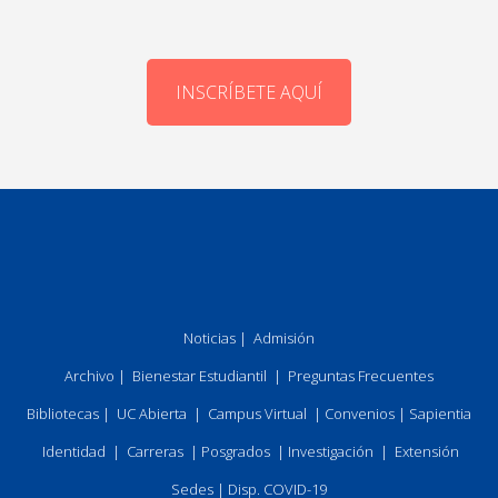
INSCRÍBETE AQUÍ
Noticias
|
Admisión
Archivo
|
Bienestar Estudiantil
|
Preguntas Frecuentes
Bibliotecas
|
UC Abierta
|
Campus Virtual
|
Convenios
|
Sapientia
Identidad
|
Carreras
|
Posgrados
|
Investigación
|
Extensión
Sedes
|
Disp. COVID-19