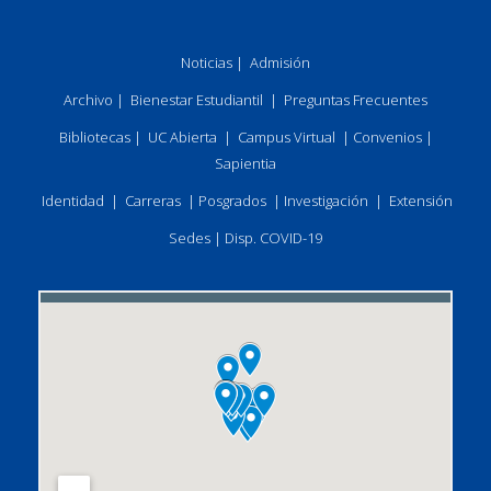
Noticias
|
Admisión
Archivo
|
Bienestar Estudiantil
|
Preguntas Frecuentes
Bibliotecas
|
UC Abierta
|
Campus Virtual
|
Convenios
|
Sapientia
Identidad
|
Carreras
|
Posgrados
|
Investigación
|
Extensión
Sedes
|
Disp. COVID-19