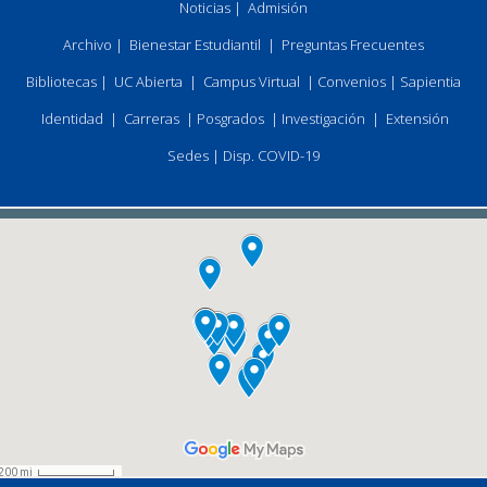
Noticias
|
Admisión
Archivo
|
Bienestar Estudiantil
|
Preguntas Frecuentes
Bibliotecas
|
UC Abierta
|
Campus Virtual
|
Convenios
|
Sapientia
Identidad
|
Carreras
|
Posgrados
|
Investigación
|
Extensión
Sedes
|
Disp. COVID-19