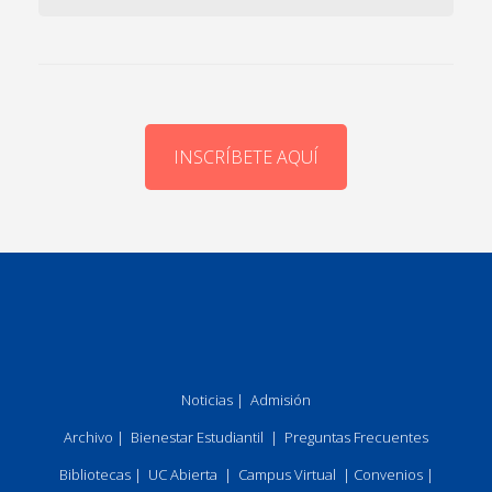
INSCRÍBETE AQUÍ
Noticias
|
Admisión
Archivo
|
Bienestar Estudiantil
|
Preguntas Frecuentes
Bibliotecas
|
UC Abierta
|
Campus Virtual
|
Convenios
|