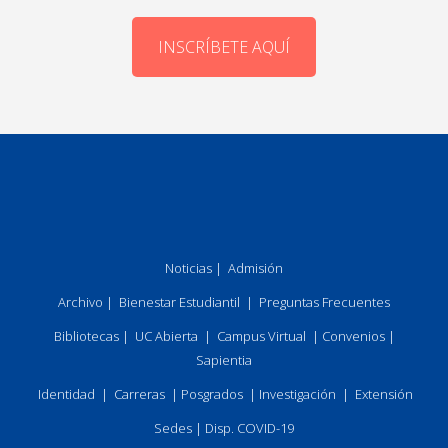
INSCRÍBETE AQUÍ
Noticias
|
Admisión
Archivo
|
Bienestar Estudiantil
|
Preguntas Frecuentes
Bibliotecas
|
UC Abierta
|
Campus Virtual
|
Convenios
|
Sapientia
Identidad
|
Carreras
|
Posgrados
|
Investigación
|
Extensión
Sedes
|
Disp. COVID-19