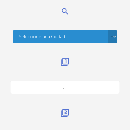
. . .